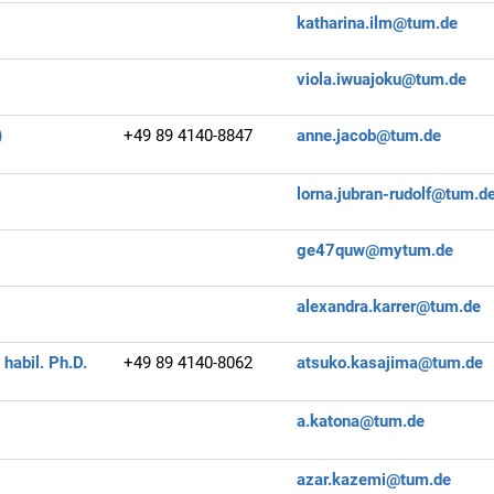
katharina.ilm@tum.de
viola.iwuajoku@tum.de
)
+49 89 4140-8847
anne.jacob@tum.de
lorna.jubran-rudolf@tum.d
ge47quw@mytum.de
alexandra.karrer@tum.de
habil. Ph.D.
+49 89 4140-8062
atsuko.kasajima@tum.de
a.katona@tum.de
azar.kazemi@tum.de