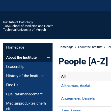
Institute of Pathology
TUM School of Medicine and Health
Technical University of Munich
Homepage
Homepage
About the Institute
Peo
About the Institute
People [A-Z]
Leadership
History of the Institute
All
Find Us
Alkhamas, Aezlat
Qualitätsmanagement
Angermeier, Daniela
Medizinproduktesicherh
eit
Arps, Leona