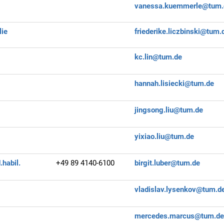
vanessa.kuemmerle@tum.
lie
friederike.liczbinski@tum.
kc.lin@tum.de
hannah.lisiecki@tum.de
jingsong.liu@tum.de
yixiao.liu@tum.de
.habil.
+49 89 4140-6100
birgit.luber@tum.de
vladislav.lysenkov@tum.d
mercedes.marcus@tum.d