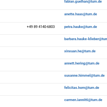
fabian.guelhan@tum.de
anette.haas@tum.de
+49 89 4140-6803
petra.hauke@tum.de
barbara.hauke-klieber@tu
xinxuan.he@tum.de
annett.hering@tum.de
susanne.himmel@tum.de
felicitas.horn@tum.de
carmen.iannitti@tum.de