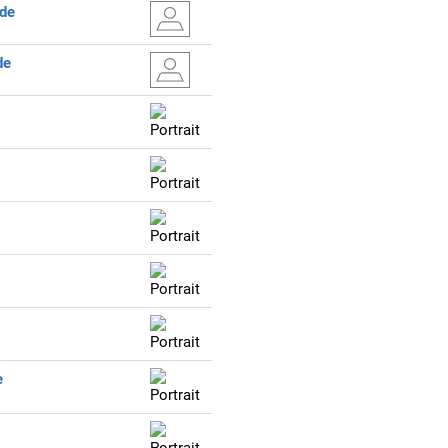
de
de
e
e