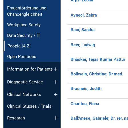
Frauenförderung und
Chancengleichheit
Ayneci, Zehra
Workplace Safety
Baur, Sandra
Data Security / IT
Beer, Ludwig
People [A-Z]
Open Positions
Bhasker, Tejas Kumar Pattur
Information for Patients
Bollwein, Christine;
Dr.med.
Diagnostic Service
Brauneis, Judith
Clinical Networks
Charitou, Fiona
Clinical Studies / Trials
Research
Dall'Anese, Gabriele;
Dr. rer. n