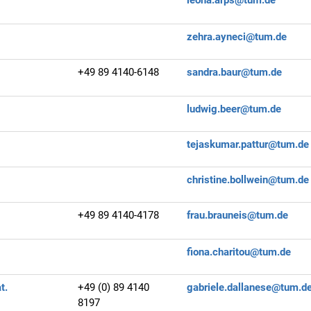
zehra.ayneci@tum.de
+49 89 4140-6148
sandra.baur@tum.de
ludwig.beer@tum.de
tejaskumar.pattur@tum.de
christine.bollwein@tum.de
+49 89 4140-4178
frau.brauneis@tum.de
fiona.charitou@tum.de
at.
+49 (0) 89 4140
gabriele.dallanese@tum.d
8197