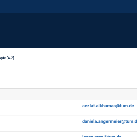
ple [A-Z]
aezlat.alkhamas@tum.de
daniela.angermeier@tum.
leona.arps@tum.de