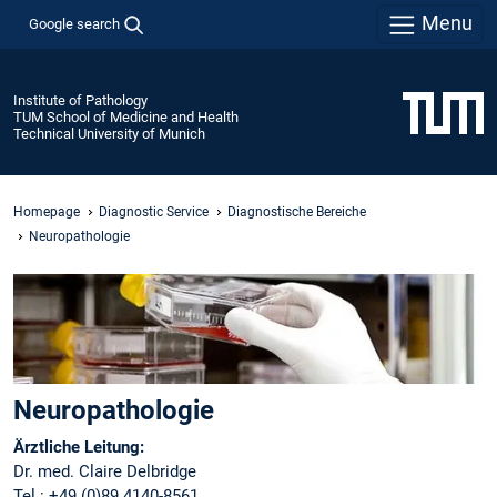
Menu
Google search
Institute of Pathology
TUM School of Medicine and Health
Technical University of Munich
Homepage
Diagnostic Service
Diagnostische Bereiche
Neuropathologie
Neuropathologie
Ärztliche Leitung:
Dr. med. Claire Delbridge
Tel.: +49 (0)89 4140-8561