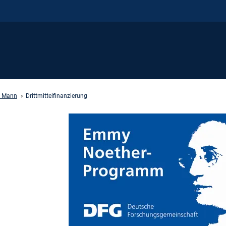
a Mann
Drittmittelfinanzierung