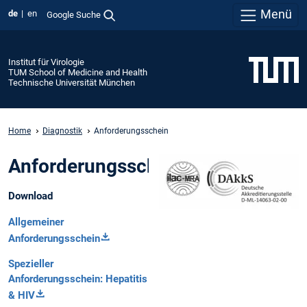
Menü
de
en
Google Suche
Institut für Virologie
TUM School of Medicine and Health
Technische Universität München
Home
Diagnostik
Anforderungsschein
Anforderungsschein
Download
Allgemeiner
Anforderungsschein
Spezieller
Anforderungsschein: Hepatitis
& HIV