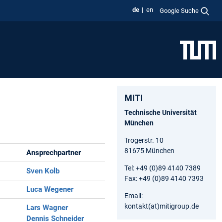
de
en
Google Suche
MITI
Technische Universität
München
Trogerstr. 10
81675 München
Ansprechpartner
Tel: +49 (0)89 4140 7389
Sven Kolb
Fax: +49 (0)89 4140 7393
Luca Wegener
Email:
kontakt(at)mitigroup.de
Lars Wagner
Dennis Schneider