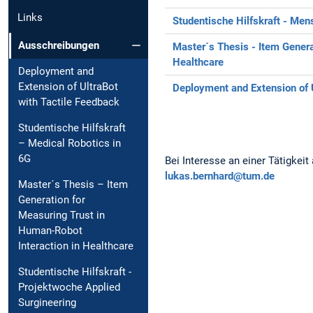
Links
Studentische Hilfskraft - Men
Ausschreibungen
Master´s Thesis - Item Genera
Healthcare
Deployment and
Extension of UltraBot
Deployment and Extension of 
with Tactile Feedback
Studentische Hilfskraft
– Medical Robotics in
6G
Bei Interesse an einer Tätigkeit
lukas.bernhard@tum.de
Master´s Thesis – Item
Generation for
Measuring Trust in
Human-Robot
Interaction in Healthcare
Studentische Hilfskraft -
Projektwoche Applied
Surgineering