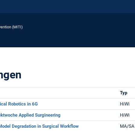
vention (MITI)
ngen
Typ
ical Robotics in 6G
HiWi
jektwoche Applied Surgineering
HiWi
Model Degradation in Surgical Workflow
MA/SA