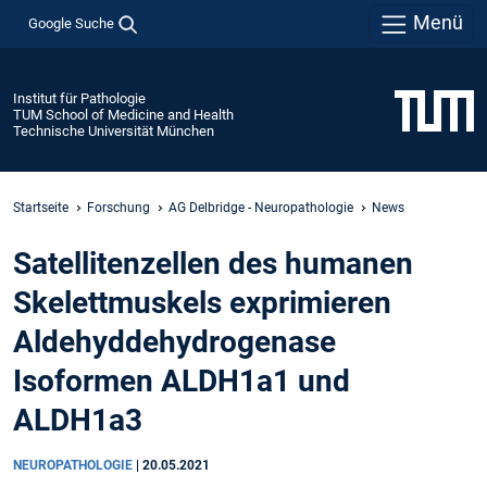
Menü
Google Suche
Institut für Pathologie
TUM School of Medicine and Health
Technische Universität München
Startseite
Forschung
AG Delbridge - Neuropathologie
News
Satellitenzellen des humanen
Skelettmuskels exprimieren
Aldehyddehydrogenase
Isoformen ALDH1a1 und
ALDH1a3
NEUROPATHOLOGIE
|
20.05.2021