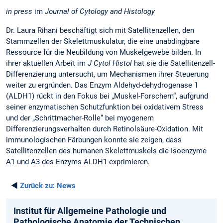
in press
im
Journal of Cytology and Histology
Dr. Laura Rihani beschäftigt sich mit Satellitenzellen, den
Stammzellen der Skelettmuskulatur, die eine unabdingbare
Ressource für die Neubildung von Muskelgewebe bilden. In
ihrer aktuellen Arbeit im
J Cytol Histol
hat sie die Satellitenzell-
Differenzierung untersucht, um Mechanismen ihrer Steuerung
weiter zu ergründen. Das Enzym Aldehyd-dehydrogenase 1
(ALDH1) rückt in den Fokus bei „Muskel-Forschern“, aufgrund
seiner enzymatischen Schutzfunktion bei oxidativem Stress
und der „Schrittmacher-Rolle“ bei myogenem
Differenzierungsverhalten durch Retinolsäure-Oxidation. Mit
immunologischen Färbungen konnte sie zeigen, dass
Satellitenzellen des humanen Skelettmuskels die Isoenzyme
A1 und A3 des Enzyms ALDH1 exprimieren.
◄
Zurück zu:
News
Institut für Allgemeine Pathologie und
Pathologische Anatomie der Technischen