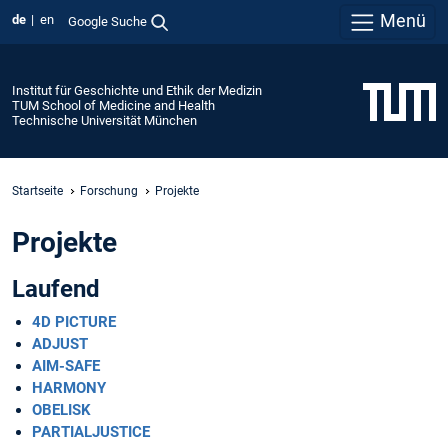
Menü
de
en
Google Suche
Institut für Geschichte und Ethik der Medizin
TUM School of Medicine and Health
Technische Universität München
Startseite
Forschung
Projekte
Projekte
Laufend
4D PICTURE
ADJUST
AIM-SAFE
HARMONY
OBELISK
PARTIALJUSTICE