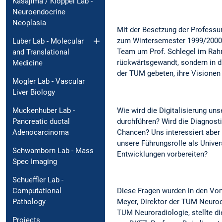
Kasajima / Klöppel Lab -
Neuroendocrine
Neoplasia
Mit der Besetzung der Professu
zum Wintersemester 1999/2000 d
Luber Lab - Molecular
Team um Prof. Schlegel im Rahm
and Translational
rückwärtsgewandt, sondern in di
Medicine
der TUM gebeten, ihre Visionen
Mogler Lab - Vascular
Liver Biology
Wie wird die Digitalisierung u
Muckenhuber Lab -
durchführen? Wird die Diagnost
Pancreatic ductal
Chancen? Uns interessiert abe
Adenocarcinoma
unsere Führungsrolle als Univer
Schwamborn Lab - Mass
Entwicklungen vorbereiten?
Spec Imaging
Schueffler Lab -
Diese Fragen wurden in den Vort
Computational
Meyer, Direktor der TUM Neuroch
Pathology
TUM Neuroradiologie, stellte di
Projects