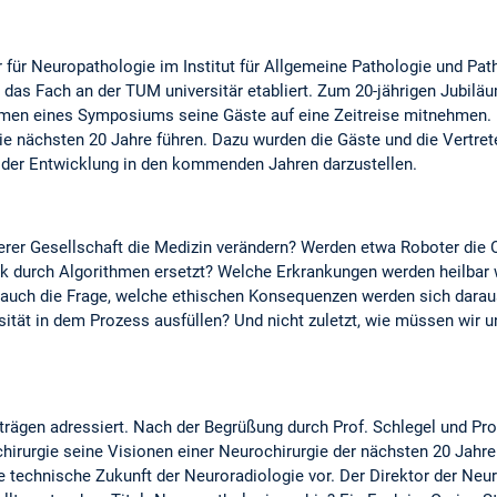
r für Neuropathologie im Institut für Allgemeine Pathologie und P
as Fach an der TUM universitär etabliert. Zum 20-jährigen Jubiläu
en eines Symposiums seine Gäste auf eine Zeitreise mitnehmen. Di
e nächsten 20 Jahre führen. Dazu wurden die Gäste und die Vertret
 der Entwicklung in den kommenden Jahren darzustellen.
nserer Gesellschaft die Medizin verändern? Werden etwa Roboter die
ik durch Algorithmen ersetzt? Welche Erkrankungen werden heilbar
r auch die Frage, welche ethischen Konsequenzen werden sich dara
sität in dem Prozess ausfüllen? Und nicht zuletzt, wie müssen wir 
rägen adressiert. Nach der Begrüßung durch Prof. Schlegel und Prof
irurgie seine Visionen einer Neurochirurgie der nächsten 20 Jahre.
e technische Zukunft der Neuroradiologie vor. Der Direktor der Neu