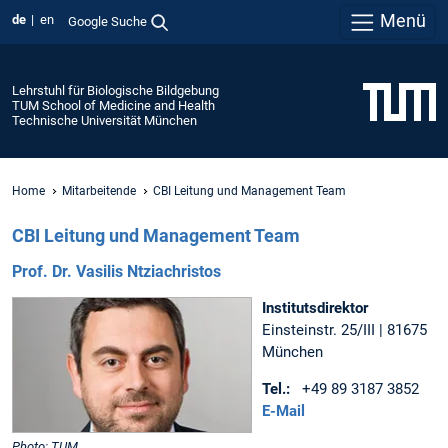
Menü
de
en
Google Suche
Lehrstuhl für Biologische Bildgebung
TUM School of Medicine and Health
Technische Universität München
Home
Mitarbeitende
CBI Leitung und Management Team
CBI Leitung und Management Team
Prof. Dr. Vasilis Ntziachristos
Institutsdirektor
Einsteinstr. 25/III | 81675
München
Tel.:
+49 89 3187 3852
E-Mail
Photo: TUM