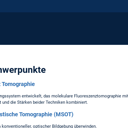
hwerpunkte
z Tomographie
ungssystem entwickelt, das molekulare Fluoreszenztomographie mi
und die Stärken beider Techniken kombiniert.
ustische Tomographie (MSOT)
n konventioneller, optischer Bildgebung überwinden.